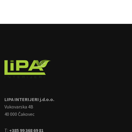
image
LIPA INTERIJERI j.d.o.o.
Vukovarska 4B
40 000 Čakovec
T:
+385 99 368 69 81