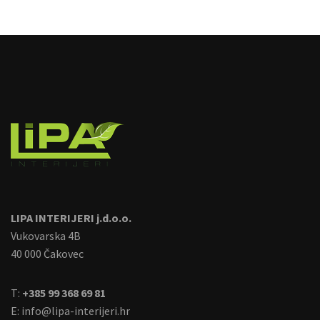
image
LIPA INTERIJERI j.d.o.o.
Vukovarska 4B
40 000 Čakovec
T:
+385 99 368 69 81
E:
info@lipa-interijeri.hr