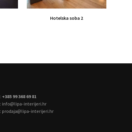
Hotelska soba 2
:
+385 99 368 69 81
:
info@lipa-interijeri.hr
:
prodaja@lipa-interijeri.hr