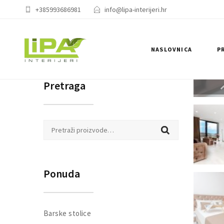
+385993686981
info@lipa-interijeri.hr
NASLOVNICA
P
Pretraga
Pretraži:
Ponuda
Barske stolice