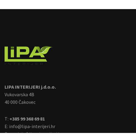
image
LIPA INTERIJERI j.d.o.o.
Vukovarska 4B
40 000 Čakovec
T:
+385 99 368 69 81
E:
info@lipa-interijeri.hr
E:
prodaja@lipa-interijeri.hr