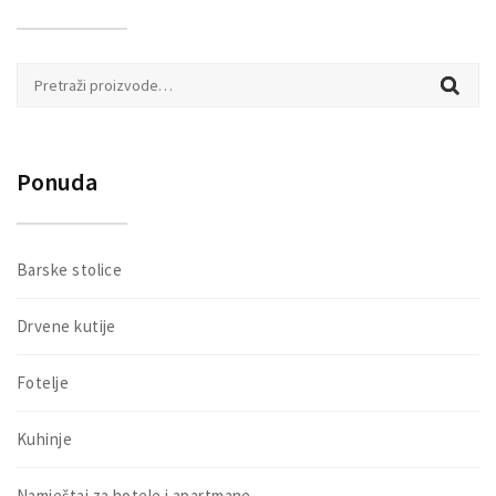
Pretraži:
Ponuda
Barske stolice
Drvene kutije
Fotelje
Kuhinje
Namještaj za hotele i apartmane