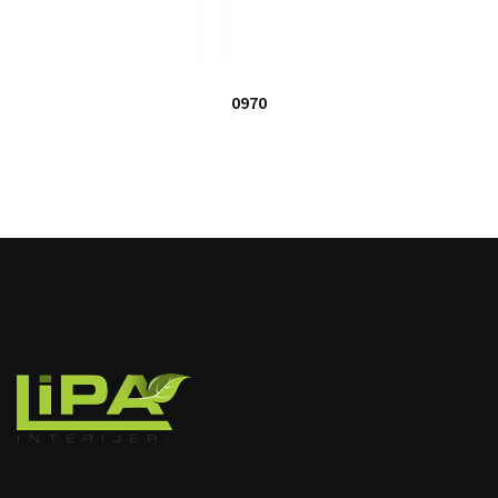
0970
image