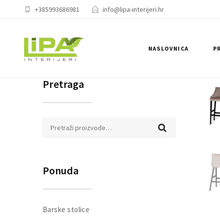
+385993686981
info@lipa-interijeri.hr
NASLOVNICA
P
Pretraga
Pretraži:
Ponuda
Barske stolice