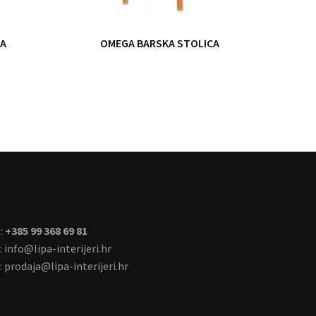
CA
OMEGA BARSKA STOLICA
:
+385 99 368 69 81
:
info@lipa-interijeri.hr
:
prodaja@lipa-interijeri.hr