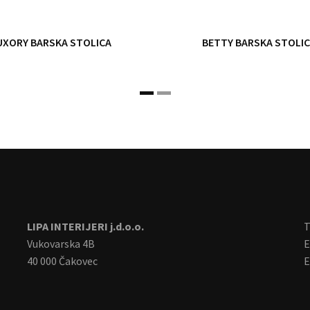
UXORY BARSKA STOLICA
BETTY BARSKA STOLI
LIPA INTERIJERI j.d.o.o.
T
Vukovarska 4B
E
40 000 Čakovec
E