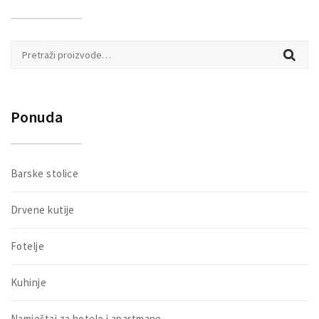
Pretraži:
Ponuda
Barske stolice
Drvene kutije
Fotelje
Kuhinje
Namještaj za hotele i apartmane