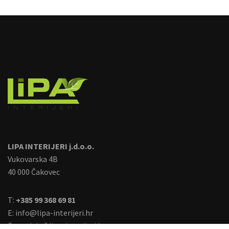
image
LIPA INTERIJERI j.d.o.o.
Vukovarska 4B
40 000 Čakovec
T:
+385 99 368 69 81
E:
info@lipa-interijeri.hr
E:
prodaja@lipa-interijeri.hr